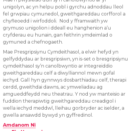
unigolyn, ac yn helpu pobl i gyrchu adnoddau lleol
fel grwpiau cymunedol, gweithgareddau corfforol a
chyfleoedd i wirfoddoli. Nod y fframwaith yw
grymuso unigolion i ddeall eu hanghenion a’u
cryfderau eu hunain, gan feithrin ymdeimlad o
gymuned a chefnogaeth.
Mae Presgripsiynu Cymdeithasol, a elwir hefyd yn
gelfyddydau ar bresgripsiwn, yn is-set o bresgripsiynu
cymdeithasol sy’n canolbwyntio ar integreiddio
gweithgareddau celf a diwylliannol mewn gofal
iechyd. Gall hyn gynnwys dosbarthiadau celf, therapi
cerdd, gweithdai dawns, ac ymweliadau ag
amgueddfeydd neu theatrau. Y nod yw manteisio ar
fuddion therapiwtig gweithgareddau creadigol i
wella iechyd meddwl, lleihau gorbryder ac iselder, a
gwella ansawdd bywyd yn gyffredinol.
Amdanom Ni