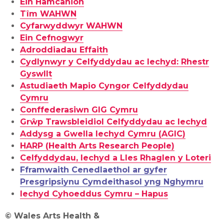
Ein Hamcanion
Tîm WAHWN
Cyfarwyddwyr WAHWN
Ein Cefnogwyr
Adroddiadau Effaith
Cydlynwyr y Celfyddydau ac Iechyd: Rhestr
Gyswllt
Astudiaeth Mapio Cyngor Celfyddydau
Cymru
Conffederasiwn GIG Cymru
Grŵp Trawsbleidiol Celfyddydau ac Iechyd
Addysg a Gwella Iechyd Cymru (AGIC)
HARP (Health Arts Research People)
Celfyddydau, Iechyd a Lles Rhaglen y Loteri
Fframwaith Cenedlaethol ar gyfer
Presgripsiynu Cymdeithasol yng Nghymru
Iechyd Cyhoeddus Cymru – Hapus
© Wales Arts Health &