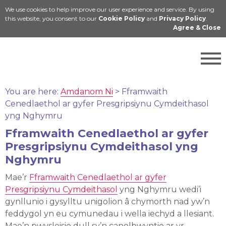
We use cookies to help improve our user experience and service. By using
English
this website, you consent to our
Cookie Policy
and
Privacy Policy
.
Agree & Close
You are here:
Amdanom Ni
>
Fframwaith
Cenedlaethol ar gyfer Presgripsiynu Cymdeithasol
yng Nghymru
Fframwaith Cenedlaethol ar gyfer
Presgripsiynu Cymdeithasol yng
Nghymru
Mae’r
Fframwaith Cenedlaethol ar gyfer
Presgripsiynu Cymdeithasol
yng Nghymru wedi’i
gynllunio i gysylltu unigolion â chymorth nad yw’n
feddygol yn eu cymunedau i wella iechyd a llesiant.
Mae’n pwysleisio dull sy’n canolbwyntio ar yr