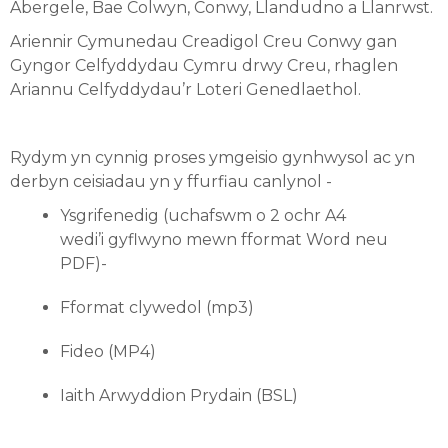
Abergele, Bae Colwyn, Conwy, Llandudno a Llanrwst.
Ariennir Cymunedau Creadigol Creu Conwy gan
Gyngor Celfyddydau Cymru drwy Creu, rhaglen
Ariannu Celfyddydau’r Loteri Genedlaethol.
Rydym yn cynnig proses ymgeisio gynhwysol ac yn
derbyn ceisiadau yn y ffurfiau canlynol -
Ysgrifenedig (uchafswm o 2 ochr A4
wedi’i gyflwyno mewn fformat Word neu
PDF)-
Fformat clywedol (mp3)
Fideo (MP4)
Iaith Arwyddion Prydain (BSL)